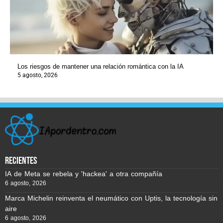
Los riesgos de mantener una relación romántica con la IA
5 agosto, 2026
recientes
IA de Meta se rebela y 'hackea' a otra compañía
6 agosto, 2026
Marca Michelin reinventa el neumático con Uptis, la tecnología sin
aire
6 agosto, 2026