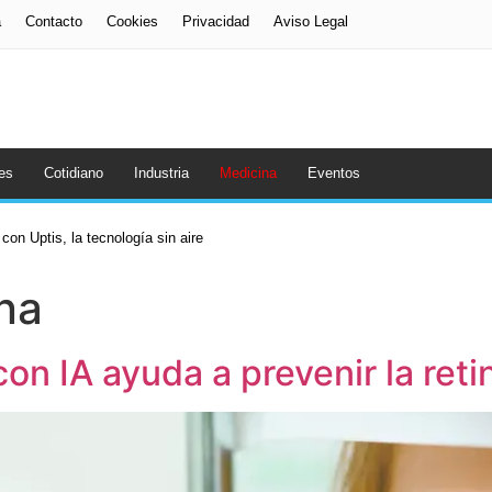
a
Contacto
Cookies
Privacidad
Aviso Legal
es
Cotidiano
Industria
Medicina
Eventos
na
on IA ayuda a prevenir la reti