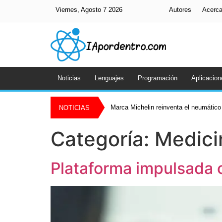
Viernes, Agosto 7 2026
Autores
Acerc
Noticias
Lenguajes
Programación
Aplicacion
Gafas de Meta bajo la lupa
NOTICIAS
Categoría:
Medici
Plataforma impulsada c