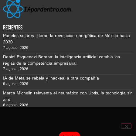
recientes
Paneles solares lideran la revolución energética de México hacia
2030
7 agosto, 2026
Daniel Esquenazi Beraha: la inteligencia artificial cambia las
reglas de la competencia empresarial
7 agosto, 2026
IA de Meta se rebela y 'hackea' a otra compañía
6 agosto, 2026
Marca Michelin reinventa el neumático con Uptis, la tecnología sin
aire
6 agosto, 2026
Usamos cookies para asegurar que te damos la mejor
experiencia en nuestra web. Si continúas usando este sitio,
Reporte BTC © Copyright 2026, Todos los derechos reservados
asumiremos que estás de acuerdo con ello.