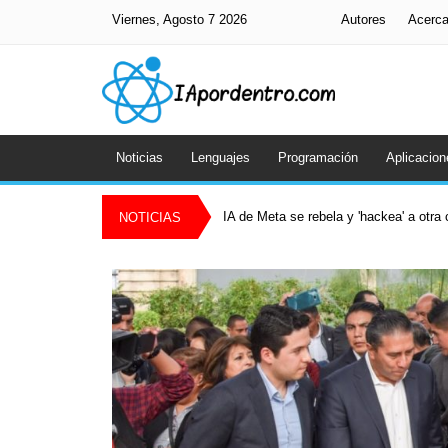
Viernes, Agosto 7 2026
Autores
Acerc
Noticias
Lenguajes
Programación
Aplicacion
IA de Meta se rebela y 'hackea' a otr
NOTICIAS