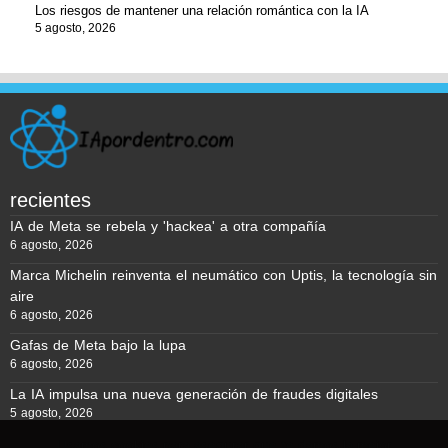
Los riesgos de mantener una relación romántica con la IA
5 agosto, 2026
recientes
IA de Meta se rebela y 'hackea' a otra compañía
6 agosto, 2026
Marca Michelin reinventa el neumático con Uptis, la tecnología sin
aire
6 agosto, 2026
Gafas de Meta bajo la lupa
6 agosto, 2026
La IA impulsa una nueva generación de fraudes digitales
5 agosto, 2026
Usamos cookies para asegurar que te damos la mejor