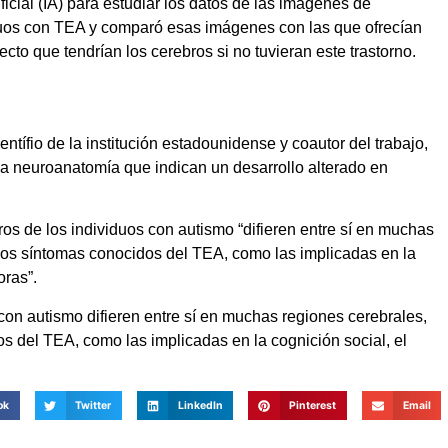
tificial (IA) para estudiar los datos de las imágenes de
uos con TEA y comparó esas imágenes con las que ofrecían
to que tendrían los cerebros si no tuvieran este trastorno.
tífio de la institución estadounidense y coautor del trabajo,
 la neuroanatomía que indican un desarrollo alterado en
os de los individuos con autismo “difieren entre sí en muchas
 los síntomas conocidos del TEA, como las implicadas en la
oras”.
on autismo difieren entre sí en muchas regiones cerebrales,
s del TEA, como las implicadas en la cognición social, el
ok
Twitter
LinkedIn
Pinterest
Email