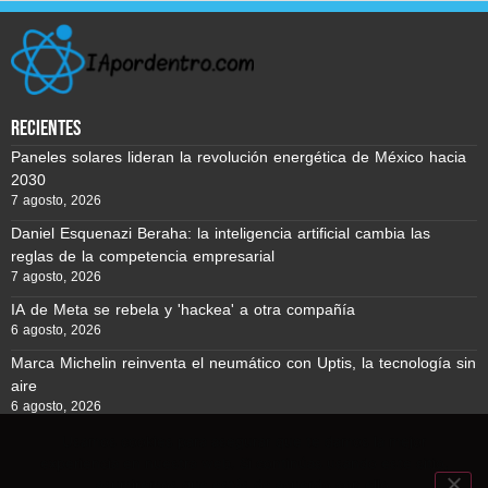
recientes
Paneles solares lideran la revolución energética de México hacia
2030
7 agosto, 2026
Daniel Esquenazi Beraha: la inteligencia artificial cambia las
reglas de la competencia empresarial
7 agosto, 2026
IA de Meta se rebela y 'hackea' a otra compañía
6 agosto, 2026
Marca Michelin reinventa el neumático con Uptis, la tecnología sin
aire
6 agosto, 2026
Usamos cookies para asegurar que te damos la mejor
experiencia en nuestra web. Si continúas usando este sitio,
Reporte BTC © Copyright 2026, Todos los derechos reservados
asumiremos que estás de acuerdo con ello.