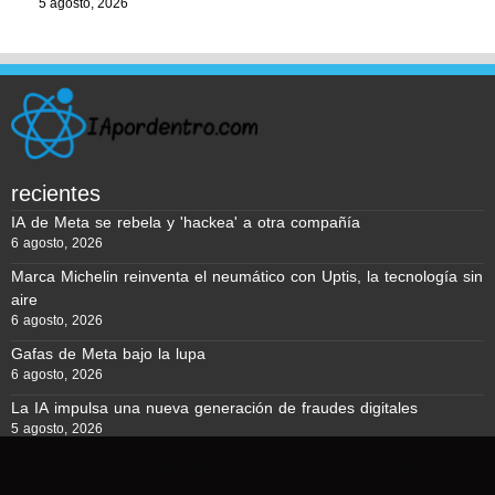
5 agosto, 2026
recientes
IA de Meta se rebela y 'hackea' a otra compañía
6 agosto, 2026
Marca Michelin reinventa el neumático con Uptis, la tecnología sin
aire
6 agosto, 2026
Gafas de Meta bajo la lupa
6 agosto, 2026
La IA impulsa una nueva generación de fraudes digitales
5 agosto, 2026
Usamos cookies para asegurar que te damos la mejor
experiencia en nuestra web. Si continúas usando este sitio,