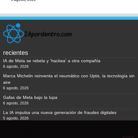
recientes
IA de Meta se rebela y 'hackea' a otra compañía
6 agosto, 2026
Marca Michelin reinventa el neumático con Uptis, la tecnología sin
aire
6 agosto, 2026
Gafas de Meta bajo la lupa
6 agosto, 2026
La IA impulsa una nueva generación de fraudes digitales
5 agosto, 2026
Usamos cookies para asegurar que te damos la mejor
experiencia en nuestra web. Si continúas usando este sitio,