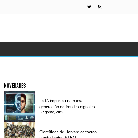
¿Por qué teme
novedades
La IA impulsa una nueva
generación de fraudes digitales
5 agosto, 2026
Científicos de Harvard asesoran
a estudiantes STEM