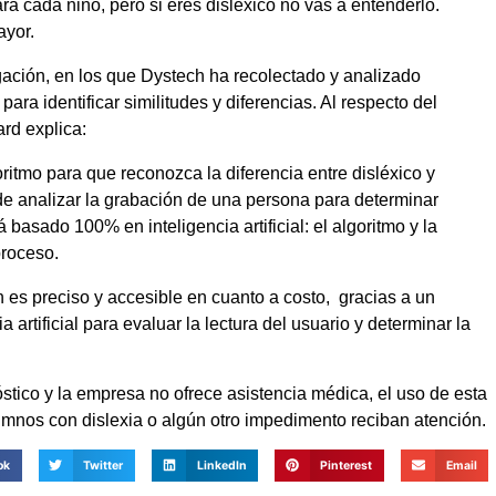
ara cada niño, pero si eres disléxico no vas a entenderlo.
ayor.
gación, en los que Dystech ha recolectado y analizado
ra identificar similitudes y diferencias. Al respecto del
ard explica:
itmo para que reconozca la diferencia entre disléxico y
de analizar la grabación de una persona para determinar
 basado 100% en inteligencia artificial: el algoritmo y la
proceso.
es preciso y accesible en cuanto a costo, gracias a un
artificial para evaluar la lectura del usuario y determinar la
tico y la empresa no ofrece asistencia médica, el uso de esta
lumnos con dislexia o algún otro impedimento reciban atención.
ok
Twitter
LinkedIn
Pinterest
Email