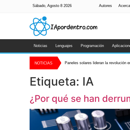
Sábado, Agosto 8 2026
Autores
Acerc
Noticias
Lenguajes
Programación
Aplicacion
Daniel Esquenazi Beraha: la inteligenci
NOTICIAS
Etiqueta:
IA
¿Por qué se han derru