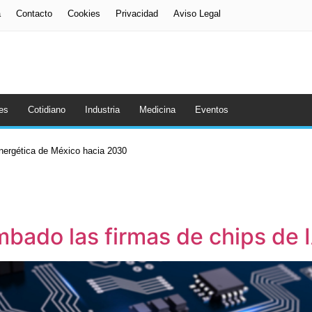
a
Contacto
Cookies
Privacidad
Aviso Legal
es
Cotidiano
Industria
Medicina
Eventos
a artificial cambia las reglas de la competencia empresarial
mbado las firmas de chips de 