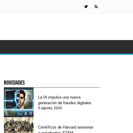
¿Por qué teme
novedades
La IA impulsa una nueva
generación de fraudes digitales
5 agosto, 2026
Científicos de Harvard asesoran
a estudiantes STEM