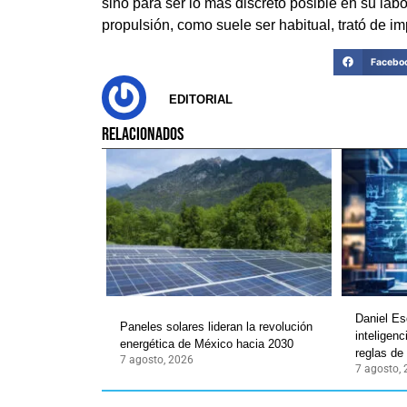
sino para ser lo más discreto posible en su labo
propulsión, como suele ser habitual, trató de im
Facebo
EDITORIAL
RELACIONADOS
Daniel Es
Paneles solares lideran la revolución
inteligenc
energética de México hacia 2030
reglas de
7 agosto, 2026
7 agosto,