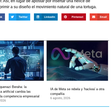
r. Así, en lugar de apostar por insertar una hélice de
primir a su diseño el movimiento natural de una tortuga.
ok
Twitter
LinkedIn
Pinterest
Email
quenazi Beraha: la
IA de Meta se rebela y 'hackea' a otra
ia artificial cambia las
compañía
 la competencia empresarial
6 agosto, 2026
 2026