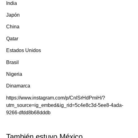
India
Japón
China
Qatar
Estados Unidos
Brasil
Nigeria
Dinamarca
https://www.instagram.com/p/CnISrHdPmiH/?
utm_source=ig_embed&ig_rid=5c4e8c3d-5ee8-4ada-
9266-dfdd8b68dddb
También estuvo México