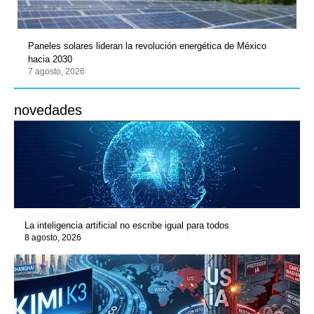
Paneles solares lideran la revolución energética de México
hacia 2030
7 agosto, 2026
novedades
La inteligencia artificial no escribe igual para todos
8 agosto, 2026