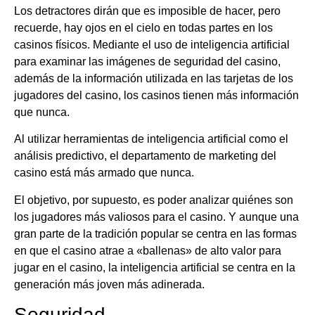
Los detractores dirán que es imposible de hacer, pero
recuerde, hay ojos en el cielo en todas partes en los
casinos físicos. Mediante el uso de inteligencia artificial
para examinar las imágenes de seguridad del casino,
además de la información utilizada en las tarjetas de los
jugadores del casino, los casinos tienen más información
que nunca.
Al utilizar herramientas de inteligencia artificial como el
análisis predictivo, el departamento de marketing del
casino está más armado que nunca.
El objetivo, por supuesto, es poder analizar quiénes son
los jugadores más valiosos para el casino. Y aunque una
gran parte de la tradición popular se centra en las formas
en que el casino atrae a «ballenas» de alto valor para
jugar en el casino, la inteligencia artificial se centra en la
generación más joven más adinerada.
Seguridad