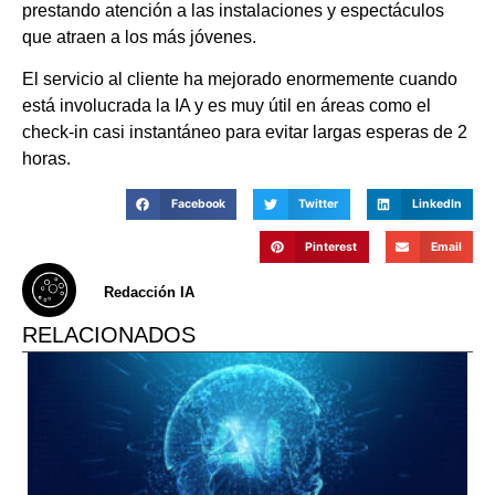
prestando atención a las instalaciones y espectáculos
que atraen a los más jóvenes.
El servicio al cliente ha mejorado enormemente cuando
está involucrada la IA y es muy útil en áreas como el
check-in casi instantáneo para evitar largas esperas de 2
horas.
Facebook
Twitter
LinkedIn
Pinterest
Email
Redacción IA
RELACIONADOS