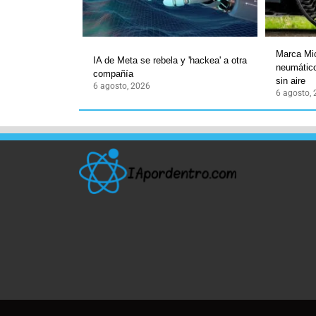
Marca Mic
IA de Meta se rebela y 'hackea' a otra
neumático
compañía
sin aire
6 agosto, 2026
6 agosto,