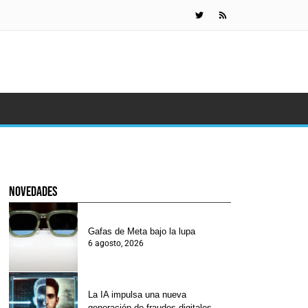
Científicos 
novedades
Gafas de Meta bajo la lupa
6 agosto, 2026
La IA impulsa una nueva
generación de fraudes digitales