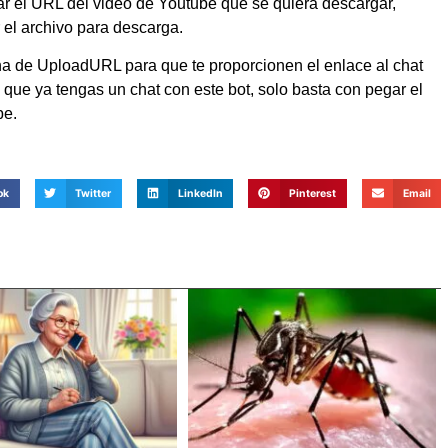
gar el URL del video de Youtube que se quiera descargar,
 el archivo para descarga.
na de UploadURL para que te proporcionen el enlace al chat
 que ya tengas un chat con este bot, solo basta con pegar el
be.
ok
Twitter
LinkedIn
Pinterest
Email