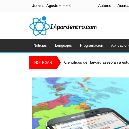
Jueves, Agosto 6 2026
Autores
Acerc
Noticias
Lenguajes
Programación
Aplicacion
Científicos de Harvard asesoran a es
NOTICIAS