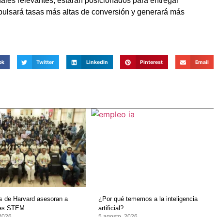
ales relevantes, estarán posicionados para entregar
mpulsará tasas más altas de conversión y generará más
ok
Twitter
LinkedIn
Pinterest
Email
os de Harvard asesoran a
¿Por qué tememos a la inteligencia
tes STEM
artificial?
 2026
5 agosto, 2026