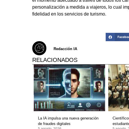
el momento adecuado a través de todos los can
personalización a medida a viajeros, lo cual i
fidelidad en los servicios de turismo.
Facebo
Redacción IA
RELACIONADOS
La IA impulsa una nueva generación
Científic
de fraudes digitales
estudian
5 agosto, 2026
5 agosto,