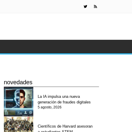
¿Por qué teme
novedades
La IA impulsa una nueva
generación de fraudes digitales
5 agosto, 2026
Científicos de Harvard asesoran
a estudiantes STEM