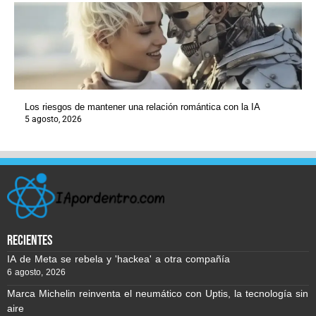
Los riesgos de mantener una relación romántica con la IA
5 agosto, 2026
recientes
IA de Meta se rebela y 'hackea' a otra compañía
6 agosto, 2026
Marca Michelin reinventa el neumático con Uptis, la tecnología sin
aire