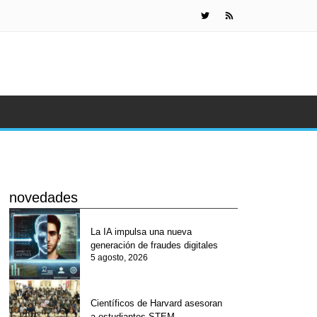
¿Por qué teme
novedades
La IA impulsa una nueva
generación de fraudes digitales
5 agosto, 2026
Científicos de Harvard asesoran
a estudiantes STEM