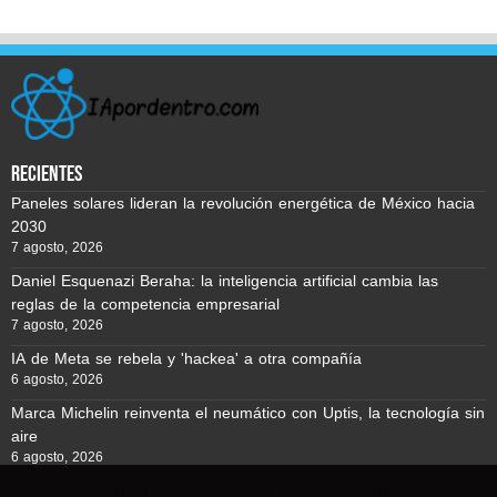
recientes
Paneles solares lideran la revolución energética de México hacia
2030
7 agosto, 2026
Daniel Esquenazi Beraha: la inteligencia artificial cambia las
reglas de la competencia empresarial
7 agosto, 2026
IA de Meta se rebela y 'hackea' a otra compañía
6 agosto, 2026
Marca Michelin reinventa el neumático con Uptis, la tecnología sin
aire
6 agosto, 2026
Usamos cookies para asegurar que te damos la mejor