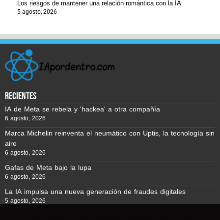
Los riesgos de mantener una relación romántica con la IA
5 agosto, 2026
recientes
IA de Meta se rebela y 'hackea' a otra compañía
6 agosto, 2026
Marca Michelin reinventa el neumático con Uptis, la tecnología sin
aire
6 agosto, 2026
Gafas de Meta bajo la lupa
6 agosto, 2026
La IA impulsa una nueva generación de fraudes digitales
5 agosto, 2026
Usamos cookies para asegurar que te damos la mejor