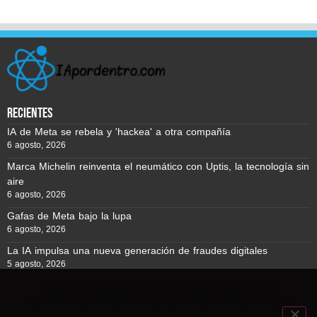
recientes
IA de Meta se rebela y 'hackea' a otra compañía
6 agosto, 2026
Marca Michelin reinventa el neumático con Uptis, la tecnología sin
aire
6 agosto, 2026
Gafas de Meta bajo la lupa
6 agosto, 2026
La IA impulsa una nueva generación de fraudes digitales
5 agosto, 2026
Usamos cookies para asegurar que te damos la mejor
experiencia en nuestra web. Si continúas usando este sitio,
Reporte BTC © Copyright 2026, Todos los derechos reservados
asumiremos que estás de acuerdo con ello.