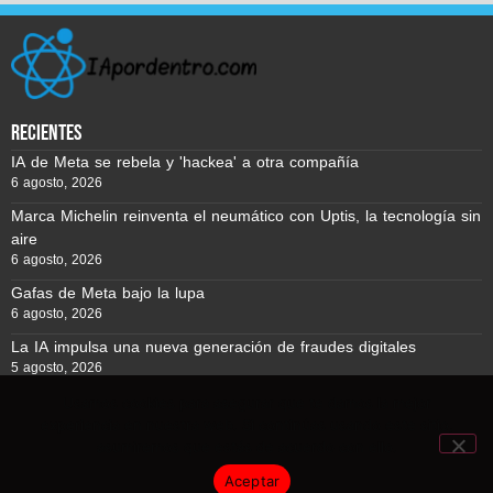
recientes
IA de Meta se rebela y 'hackea' a otra compañía
6 agosto, 2026
Marca Michelin reinventa el neumático con Uptis, la tecnología sin
aire
6 agosto, 2026
Gafas de Meta bajo la lupa
6 agosto, 2026
La IA impulsa una nueva generación de fraudes digitales
5 agosto, 2026
Usamos cookies para asegurar que te damos la mejor
experiencia en nuestra web. Si continúas usando este sitio,
Reporte BTC © Copyright 2026, Todos los derechos reservados
asumiremos que estás de acuerdo con ello.
Aceptar