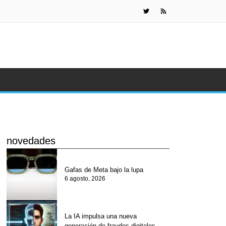
La IA impuls
novedades
Gafas de Meta bajo la lupa
6 agosto, 2026
La IA impulsa una nueva
generación de fraudes digitales