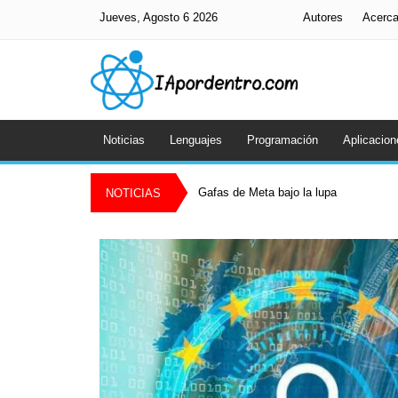
Jueves, Agosto 6 2026
Autores
Acerc
Noticias
Lenguajes
Programación
Aplicacion
Gafas de Meta bajo la lupa
NOTICIAS