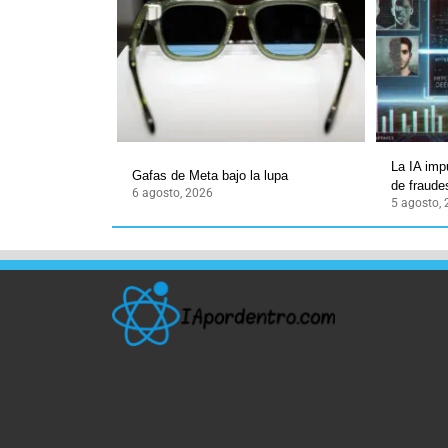
La IA imp
Gafas de Meta bajo la lupa
de fraudes
6 agosto, 2026
5 agosto,