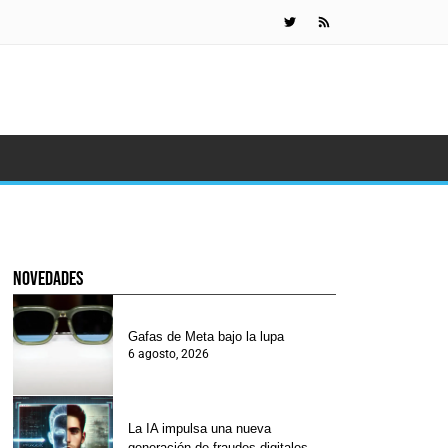
La IA impuls
novedades
Gafas de Meta bajo la lupa
6 agosto, 2026
La IA impulsa una nueva
generación de fraudes digitales