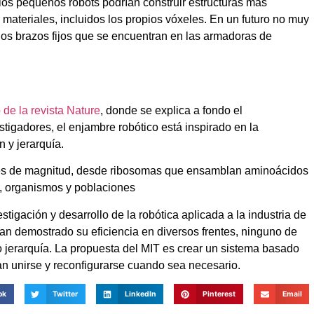
los pequeños robots podrían construir estructuras más
materiales, incluidos los propios vóxeles. En un futuro no muy
 los brazos fijos que se encuentran en las armadoras de
 de la revista Nature
, donde se explica a fondo el
tigadores, el enjambre robótico está inspirado en la
n y jerarquía.
nes de magnitud, desde ribosomas que ensamblan aminoácidos
s, organismos y poblaciones
tigación y desarrollo de la robótica aplicada a la industria de
han demostrado su eficiencia en diversos frentes, ninguno de
o jerarquía. La propuesta del MIT es crear un sistema basado
n unirse y reconfigurarse cuando sea necesario.
ok
Twitter
LinkedIn
Pinterest
Email