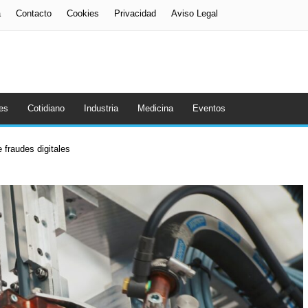
a
Contacto
Cookies
Privacidad
Aviso Legal
es
Cotidiano
Industria
Medicina
Eventos
 fraudes digitales