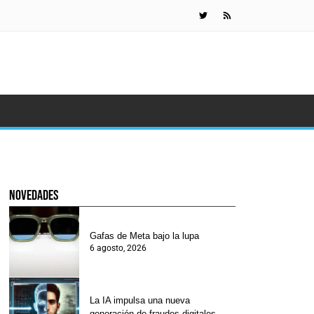
Científicos 
novedades
Gafas de Meta bajo la lupa
6 agosto, 2026
La IA impulsa una nueva
generación de fraudes digitales