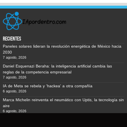
recientes
Paneles solares lideran la revolución energética de México hacia
2030
7 agosto, 2026
Daniel Esquenazi Beraha: la inteligencia artificial cambia las
reglas de la competencia empresarial
7 agosto, 2026
IA de Meta se rebela y 'hackea' a otra compañía
6 agosto, 2026
Marca Michelin reinventa el neumático con Uptis, la tecnología sin
aire
6 agosto, 2026
Usamos cookies para asegurar que te damos la mejor
experiencia en nuestra web. Si continúas usando este sitio,