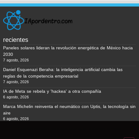
recientes
Paneles solares lideran la revolución energética de México hacia
2030
7 agosto, 2026
Daniel Esquenazi Beraha: la inteligencia artificial cambia las
reglas de la competencia empresarial
7 agosto, 2026
IA de Meta se rebela y 'hackea' a otra compañía
6 agosto, 2026
Marca Michelin reinventa el neumático con Uptis, la tecnología sin
aire
6 agosto, 2026
Usamos cookies para asegurar que te damos la mejor
experiencia en nuestra web. Si continúas usando este sitio,