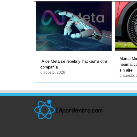
Marca Mic
IA de Meta se rebela y 'hackea' a otra
neumático
compañía
sin aire
6 agosto, 2026
6 agosto,