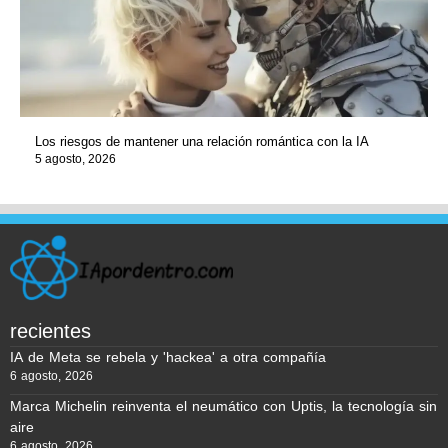
Los riesgos de mantener una relación romántica con la IA
5 agosto, 2026
recientes
IA de Meta se rebela y 'hackea' a otra compañía
6 agosto, 2026
Marca Michelin reinventa el neumático con Uptis, la tecnología sin
aire
6 agosto, 2026