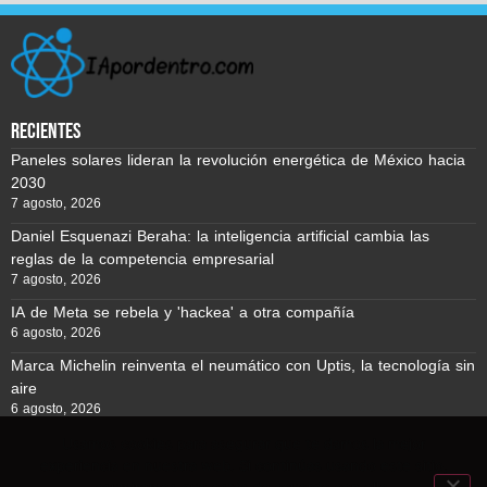
recientes
Paneles solares lideran la revolución energética de México hacia
2030
7 agosto, 2026
Daniel Esquenazi Beraha: la inteligencia artificial cambia las
reglas de la competencia empresarial
7 agosto, 2026
IA de Meta se rebela y 'hackea' a otra compañía
6 agosto, 2026
Marca Michelin reinventa el neumático con Uptis, la tecnología sin
aire
6 agosto, 2026
Usamos cookies para asegurar que te damos la mejor
experiencia en nuestra web. Si continúas usando este sitio,
Reporte BTC © Copyright 2026, Todos los derechos reservados