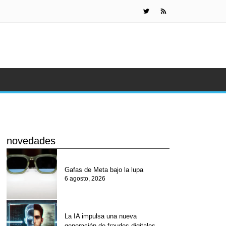
Científicos 
novedades
Gafas de Meta bajo la lupa
6 agosto, 2026
La IA impulsa una nueva
generación de fraudes digitales