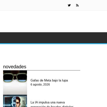
Científicos 
novedades
Gafas de Meta bajo la lupa
6 agosto, 2026
La IA impulsa una nueva
generación de fraudes digitales