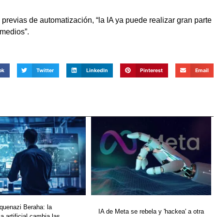
 previas de automatización, “la IA ya puede realizar gran parte
 medios”.
ok
Twitter
LinkedIn
Pinterest
Email
quenazi Beraha: la
IA de Meta se rebela y 'hackea' a otra
ia artificial cambia las