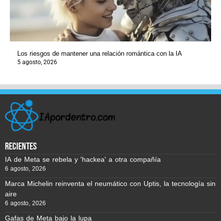
Los riesgos de mantener una relación romántica con la IA
5 agosto, 2026
recientes
IA de Meta se rebela y 'hackea' a otra compañía
6 agosto, 2026
Marca Michelin reinventa el neumático con Uptis, la tecnología sin
aire
6 agosto, 2026
Gafas de Meta bajo la lupa