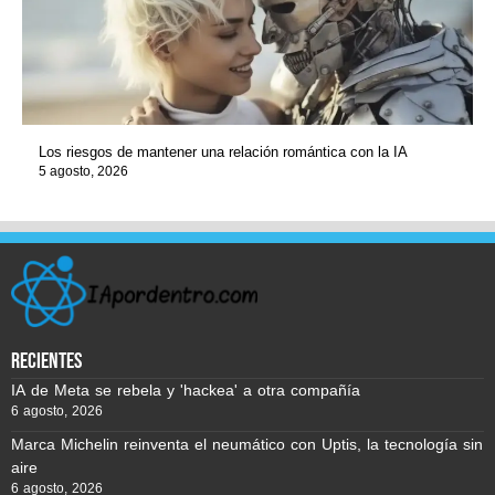
Los riesgos de mantener una relación romántica con la IA
5 agosto, 2026
recientes
IA de Meta se rebela y 'hackea' a otra compañía
6 agosto, 2026
Marca Michelin reinventa el neumático con Uptis, la tecnología sin
aire
6 agosto, 2026