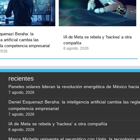
quenazi Beraha: la
IA de Meta se rebela y 'hackea' a otra
ia artificial cambia las
compañía
 la competencia empresarial
6 agosto, 2026
 2026
recientes
Paneles solares lideran la revolución energética de México haci
7 agosto, 2026
Daniel Esquenazi Beraha: la inteligencia artificial cambia las regl
competencia empresarial
7 agosto, 2026
IA de Meta se rebela y 'hackea' a otra compañía
6 agosto, 2026
Marca Michelin reinventa el neumático con Uptis, la tecnología si