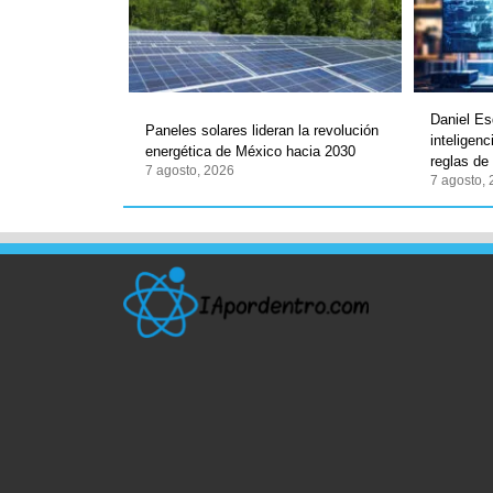
Daniel Es
Paneles solares lideran la revolución
inteligenc
energética de México hacia 2030
reglas de
7 agosto, 2026
7 agosto,