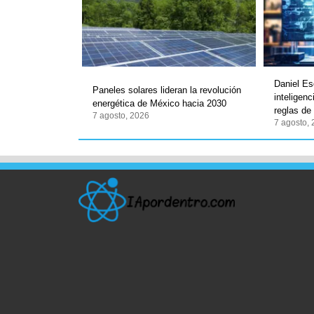
Daniel Es
Paneles solares lideran la revolución
inteligenc
energética de México hacia 2030
reglas de
7 agosto, 2026
7 agosto,