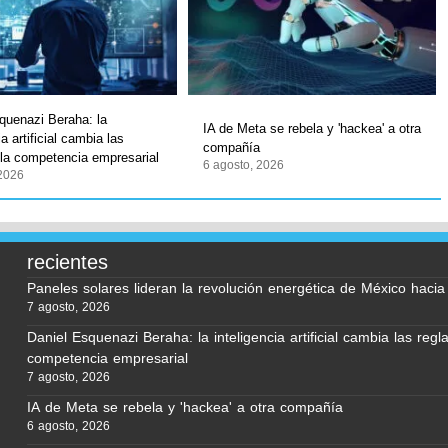
quenazi Beraha: la
IA de Meta se rebela y 'hackea' a otra
ia artificial cambia las
compañía
 la competencia empresarial
6 agosto, 2026
 2026
recientes
Paneles solares lideran la revolución energética de México haci
7 agosto, 2026
Daniel Esquenazi Beraha: la inteligencia artificial cambia las regl
competencia empresarial
7 agosto, 2026
IA de Meta se rebela y 'hackea' a otra compañía
6 agosto, 2026