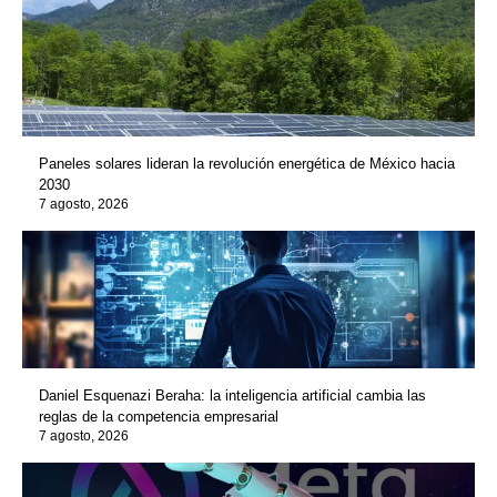
Paneles solares lideran la revolución energética de México hacia
2030
7 agosto, 2026
Daniel Esquenazi Beraha: la inteligencia artificial cambia las
reglas de la competencia empresarial
7 agosto, 2026