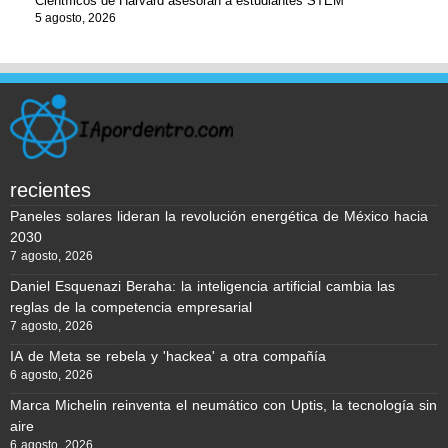
Científicos de Harvard asesoran a estudiantes STEM
5 agosto, 2026
recientes
Paneles solares lideran la revolución energética de México hacia
2030
7 agosto, 2026
Daniel Esquenazi Beraha: la inteligencia artificial cambia las
reglas de la competencia empresarial
7 agosto, 2026
IA de Meta se rebela y 'hackea' a otra compañía
6 agosto, 2026
Marca Michelin reinventa el neumático con Uptis, la tecnología sin
aire
6 agosto, 2026