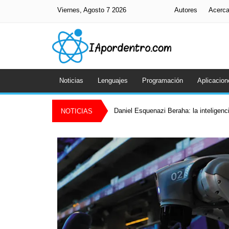
Viernes, Agosto 7 2026
Autores
Acerc
Noticias
Lenguajes
Programación
Aplicacion
Daniel Esquenazi Beraha: la inteligenci
NOTICIAS