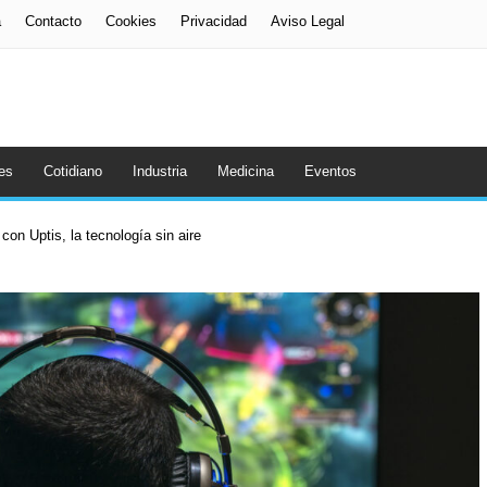
a
Contacto
Cookies
Privacidad
Aviso Legal
es
Cotidiano
Industria
Medicina
Eventos
con Uptis, la tecnología sin aire