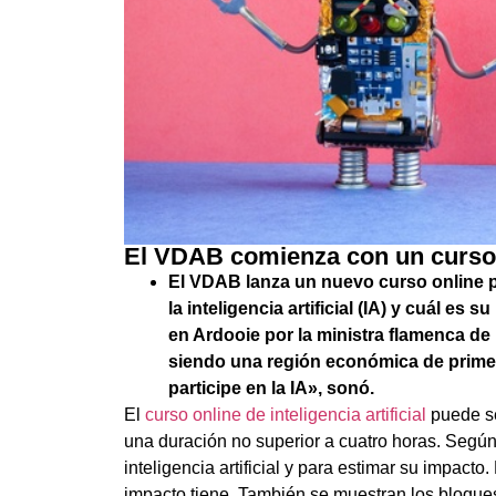
El VDAB comienza con un curso en
El VDAB lanza un nuevo curso online p
la inteligencia artificial (IA) y cuál es
en Ardooie por la ministra flamenca de
siendo una región económica de prime
participe en la IA», sonó.
El
curso online de inteligencia artificial
puede se
una duración no superior a cuatro horas. Según
inteligencia artificial y para estimar su impacto.
impacto tiene. También se muestran los bloque