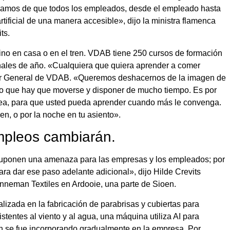
uramos de que todos los empleados, desde el empleado hasta
rtificial de una manera accesible», dijo la ministra flamenca
ts.
sino en casa o en el tren. VDAB tiene 250 cursos de formación
inales de año. «Cualquiera que quiera aprender a comer
or General de VDAB. «Queremos deshacernos de la imagen de
 lo que hay que moverse y disponer de mucho tiempo. Es por
nea, para que usted pueda aprender cuando más le convenga.
en, o por la noche en tu asiento».
empleos cambiarán.
 no suponen una amenaza para las empresas y los empleados; por
ara dar ese paso adelante adicional», dijo Hilde Crevits
anneman Textiles en Ardooie, una parte de Sioen.
izada en la fabricación de parabrisas y cubiertas para
stentes al viento y al agua, una máquina utiliza AI para
ión se fue incorporando gradualmente en la empresa. Por