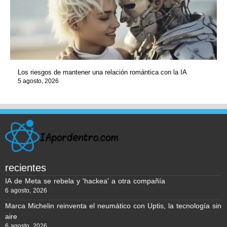
Los riesgos de mantener una relación romántica con la IA
5 agosto, 2026
recientes
IA de Meta se rebela y 'hackea' a otra compañía
6 agosto, 2026
Marca Michelin reinventa el neumático con Uptis, la tecnología sin
aire
6 agosto, 2026