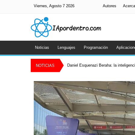
Viernes, Agosto 7 2026
Autores
Acerc
Noticias
Lenguajes
Programación
Aplicacion
Daniel Esquenazi Beraha: la inteligenci
NOTICIAS