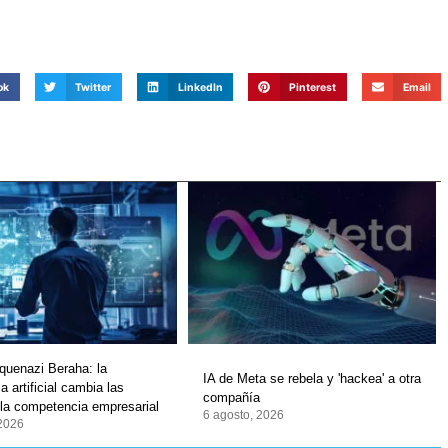
ok
Twitter
LinkedIn
Pinterest
Email
quenazi Beraha: la
IA de Meta se rebela y 'hackea' a otra
ia artificial cambia las
compañía
 la competencia empresarial
6 agosto, 2026
 2026