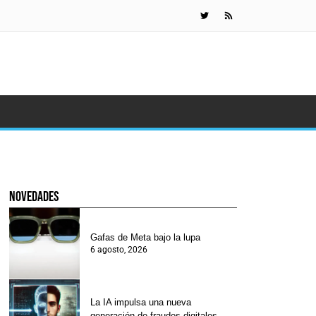
Científicos 
novedades
Gafas de Meta bajo la lupa
6 agosto, 2026
La IA impulsa una nueva
generación de fraudes digitales