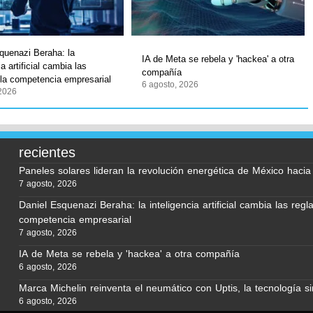
quenazi Beraha: la
IA de Meta se rebela y 'hackea' a otra
ia artificial cambia las
compañía
 la competencia empresarial
6 agosto, 2026
 2026
recientes
Paneles solares lideran la revolución energética de México haci
7 agosto, 2026
Daniel Esquenazi Beraha: la inteligencia artificial cambia las regl
competencia empresarial
7 agosto, 2026
IA de Meta se rebela y 'hackea' a otra compañía
6 agosto, 2026
Marca Michelin reinventa el neumático con Uptis, la tecnología si
6 agosto, 2026