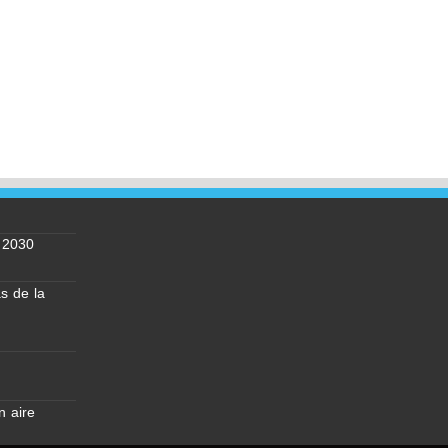
a 2030
as de la
n aire