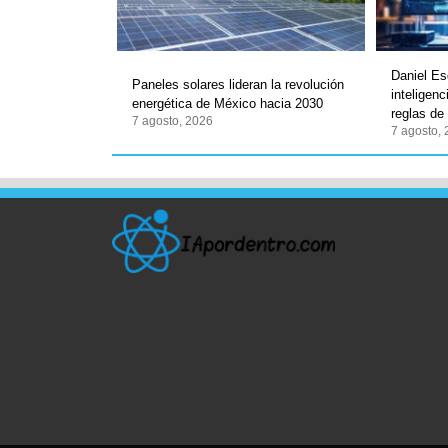
Daniel Es
Paneles solares lideran la revolución
inteligenc
energética de México hacia 2030
reglas de
7 agosto, 2026
7 agosto,