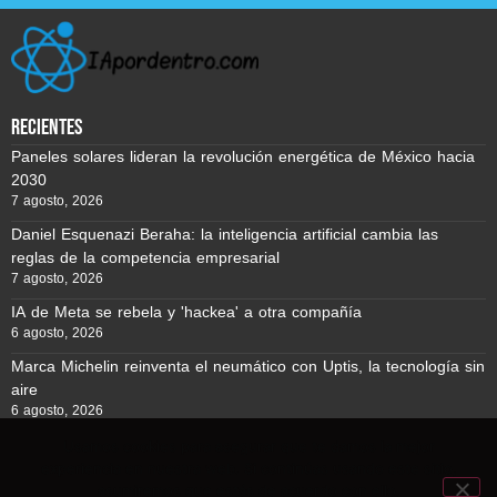
recientes
Paneles solares lideran la revolución energética de México hacia
2030
7 agosto, 2026
Daniel Esquenazi Beraha: la inteligencia artificial cambia las
reglas de la competencia empresarial
7 agosto, 2026
IA de Meta se rebela y 'hackea' a otra compañía
6 agosto, 2026
Marca Michelin reinventa el neumático con Uptis, la tecnología sin
aire
6 agosto, 2026
Usamos cookies para asegurar que te damos la mejor
experiencia en nuestra web. Si continúas usando este sitio,
Reporte BTC © Copyright 2026, Todos los derechos reservados
asumiremos que estás de acuerdo con ello.