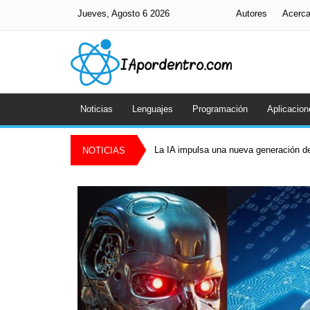
Jueves, Agosto 6 2026
Autores
Acerc
Noticias
Lenguajes
Programación
Aplicacion
La IA impulsa una nueva generación de
NOTICIAS