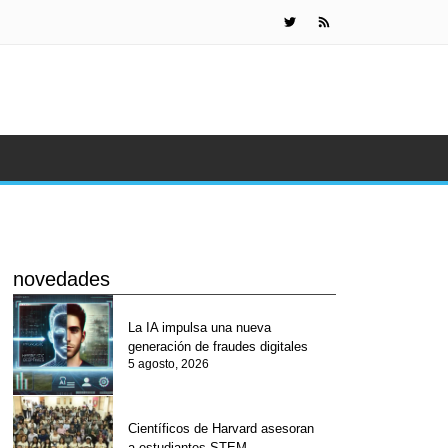
¿Por qué teme
novedades
La IA impulsa una nueva
generación de fraudes digitales
5 agosto, 2026
Científicos de Harvard asesoran
a estudiantes STEM